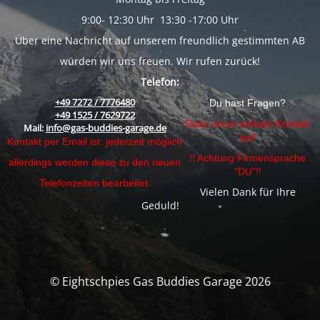
9:00- 12:30 Uhr 13:30 -17:00 Uhr
Über eine Nachricht auf unserem freundlich gestimmten AB
würden wir uns freuen. Wir rufen zurück!
Telefon:
+49 7272 / 7776480
Du hast Fragen?
+49 1525 / 7629722
Dann nimm einfach Kontakt
Mail:
info@gas-buddies-garage.de
auf!
Kontakt per Email ist jederzeit möglich
!! Achtung Firmensprache
allerdings werden diese zu den neuen
"DU"!!
Telefonzeiten bearbeitet.
Vielen Dank für Ihre
Geduld!
© Eightschpies Gas Buddies Garage 2026