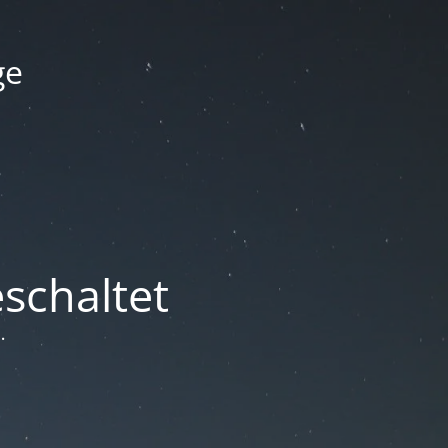
ge
schaltet
.