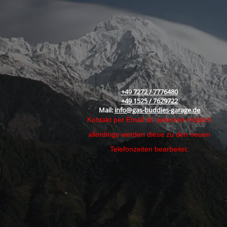
+49 7272 / 7776480
+49 1525 / 7629722
Mail:
info@gas-buddies-garage.de
Kontakt per Email ist jederzeit möglich
allerdings werden diese zu den neuen
Telefonzeiten bearbeitet.