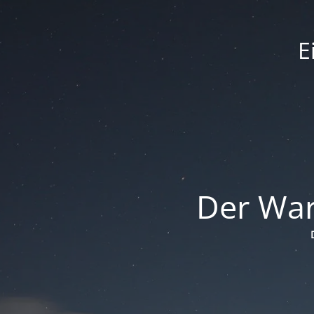
E
Der War