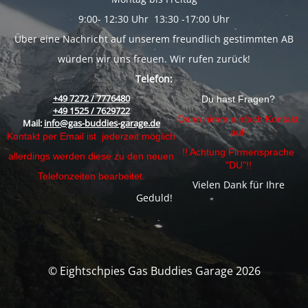
9:00- 12:30 Uhr 13:30 -17:00 Uhr
Über eine Nachricht auf unserem freundlich gestimmten AB
würden wir uns freuen. Wir rufen zurück!
Telefon:
+49 7272 / 7776480
Du hast Fragen?
+49 1525 / 7629722
Dann nimm einfach Kontakt
Mail:
info@gas-buddies-garage.de
auf!
Kontakt per Email ist jederzeit möglich
!! Achtung Firmensprache
allerdings werden diese zu den neuen
"DU"!!
Telefonzeiten bearbeitet.
Vielen Dank für Ihre
Geduld!
© Eightschpies Gas Buddies Garage 2026