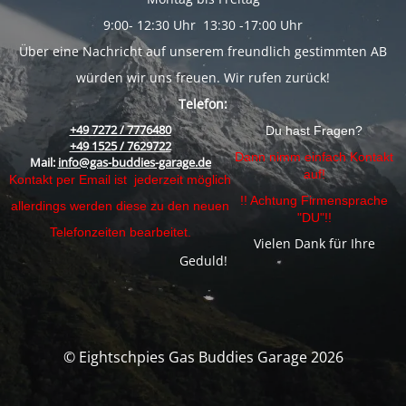
9:00- 12:30 Uhr 13:30 -17:00 Uhr
Über eine Nachricht auf unserem freundlich gestimmten AB
würden wir uns freuen. Wir rufen zurück!
Telefon:
+49 7272 / 7776480
Du hast Fragen?
+49 1525 / 7629722
Dann nimm einfach Kontakt
Mail:
info@gas-buddies-garage.de
auf!
Kontakt per Email ist jederzeit möglich
!! Achtung Firmensprache
allerdings werden diese zu den neuen
"DU"!!
Telefonzeiten bearbeitet.
Vielen Dank für Ihre
Geduld!
© Eightschpies Gas Buddies Garage 2026